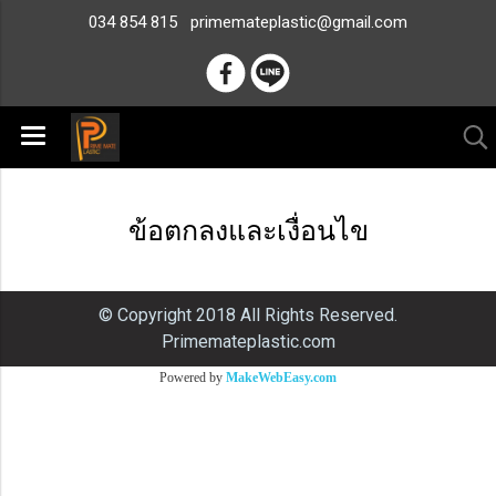
034 854 815
primemateplastic@gmail.com
ข้อตกลงและเงื่อนไข
© Copyright 2018 All Rights Reserved.
Primemateplastic.com
Powered by
MakeWebEasy.com